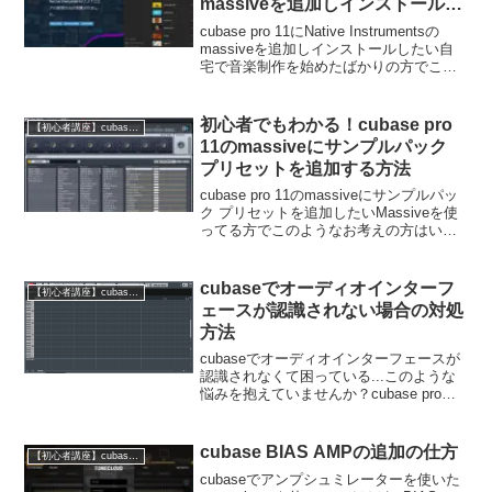
massiveを追加しインストールす
る方法
cubase pro 11にNative Instrumentsの
massiveを追加しインストールしたい自
宅で音楽制作を始めたばかりの方でこの
ような方はいませんか?CubaseでMassive
シンセサイザーを使いたいけど、インス
トール方法...
初心者でもわかる！cubase pro
【初心者講座】cubase pro 11の使い方
11のmassiveにサンプルパック
プリセットを追加する方法
cubase pro 11のmassiveにサンプルパッ
ク プリセットを追加したいMassiveを使
ってる方でこのようなお考えの方はいま
せんか?Massiveを使っているけど、同じ
音色ばかり新しいサンプルパックやプリ
セットの追加方法がわから...
cubaseでオーディオインターフ
【初心者講座】cubase pro 11の使い方
ェースが認識されない場合の対処
方法
cubaseでオーディオインターフェースが
認識されなくて困っている...このような
悩みを抱えていませんか？cubase proと
steinbergのオーディオインターフェース
を接続したのに、PCに認識されないオー
ディオインターフェースを使っ...
cubase BIAS AMPの追加の仕方
【初心者講座】cubase pro 11の使い方
cubaseでアンプシュミレーターを使いた