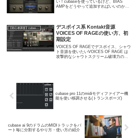
い！cubaseを使っているけど、BIAS
AMPをどうやって追加すればいいのか分
からないBIAS AMPをcubaseで使うため
の接続や設定の手順が知りたいこのブロ
グではそんな初心者の方に、cub...
デスボイス系 Kontakt音源
【初心者講座】cubase pro 11の使い方
VOICES OF RAGEの使い方、初
期設定
VOICES OF RAGEでデスボイス、シャウ
ト音源を使いたいVOICES OF RAGE は
攻撃的なシャウトスクリーム破壊力のあ
るデスボイスを中心に収録した、超攻撃
的デスボイス系ボーカル Kontakt音源で
す。このブログでは、VOIC...
cubase pro 11のmidiモディファイアー機
能を使い移調させる(トランスポーズ)
cubase ai 9のドラムのMIDIトラックをパ
ート毎に分割するやり方・使い方の紹介