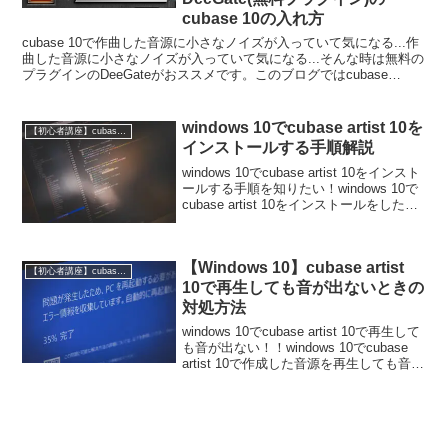
cubase 10の入れ方
cubase 10で作曲した音源に小さなノイズが入っていて気になる...作
曲した音源に小さなノイズが入っていて気になる...そんな時は無料の
プラグインのDeeGateがおススメです。このブログではcubase
10(windows)に小さな...
windows 10でcubase artist 10を
【初心者講座】cubase artist 10の使い方
インストールする手順解説
windows 10でcubase artist 10をインスト
ールする手順を知りたい！windows 10で
cubase artist 10をインストールをしたい
けど手順が分からない！このページでは
windows 10でcubase ar...
【Windows 10】cubase artist
【初心者講座】cubase artist 10の使い方
10で再生しても音が出ないときの
対処方法
windows 10でcubase artist 10で再生して
も音が出ない！！windows 10でcubase
artist 10で作成した音源を再生しても音が
出ない！！どうすればいいの？？・・こ
のページではwindows 10でcub...