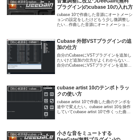
音量調整に役立つDeeGain(無料
【初心者講座】cubase artist 10の使い方
プラグイン)のcubase 10の入れ方
cubase 10で作曲した音源にオートメーシ
ョンの設定をしたけどもう少し微調整し
たい...作曲した音源にオートメーション
の設定をしたけどもう少し微調整した
い...そんな時は無料のプラグインの
DeeGainがおススメです。このブログで
Cubase 外部VSTプラグインの追
【初心者講座】cubase artist 10の使い方
はcu...
加の仕方
自分のCubaseにVSTプラグインを追加し
たいけど追加の仕方がよくわからない...
自分のCubaseにVSTプラグインを追加し
たいけど追加の仕方がよくわからない...
このサイトでは自前のCubaseにVSTプラ
グインを追加する方法/仕方に...
cubase artist 10のテンポトラッ
【初心者講座】cubase artist 10の使い方
クの使い方
cubase artist 10で作曲した曲のテンポを
途中で変えたい。cubase artist 10を操作
していてcubase artist 10で作くった曲テ
ンポを途中で変えて変化を加えたい。メ
ロとサビでテンポを変えたい。なんて思
ったこ...
小さな音をミュートする
【初心者講座】cubase artist 10の使い方
DeeGate(無料プラグイン)の