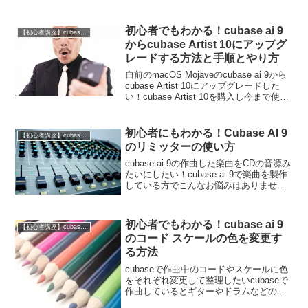
なくなってしまった...こんな経験ありま
せんでしたか?このページで...
初心者でもわかる！cubase ai 9
【初心者講座】cubase ai 9の使い方
からcubase Artist 10にアップグ
レードする方法と手順とやり方
自前のmacOS Mojaveのcubase ai 9から
cubase Artist 10にアップグレードした
い！cubase Artist 10を購入し今まで使っ
てた自前のmacOS Mojaveのcubase ai 9
からアップグレード...
初心者にもわかる！Cubase AI 9
【初心者講座】cubase ai 9の使い方
のリミッターの使い方
cubase ai 9の作曲した楽曲をCDの音源み
たいにしたい！cubase ai 9で楽曲を製作
している方でこんなお悩みはありません
か?cubase ai 9のリミッターの場所がわか
らないんだけど、どこ?cubase ai 9の音量
が小さ...
初心者でもわかる！cubase ai 9
【初心者講座】cubase ai 9の使い方
のコード スケールの色を変更す
る方法
cubaseで作曲中のコードやスケールに色
をそれぞれ変更して整理したいcubaseで
作曲しているとギターやドラムなどの楽
器パートが増えたりしてどのトラックが