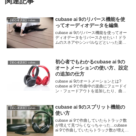
関連記事
cubase ai 9のリバース機能を使
【初心者講座】cubase ai 9の使い方
ってオーディオデータを編集
cubase ai 9のリバース機能を使ってオー
ディオデータをリバースさせたい！ドラ
ムのスネアやシンバルなどといった楽器
のオーディオデータをリバースして再生
させるとカッコいいサウンドになります
よね！だけどcubase ai 9の編集画面で
初心者でもわかるcubase ai 9の
ど...
【初心者講座】cubase ai 9の使い方
オートメーションの使い方、設定
の追加の仕方
cubase ai 9のオートメーションとは?
cubase ai 9で作曲中の楽曲にフェードイ
ン・フェードアウトを追加したり、曲の
中で音の強弱の変化をつけたり、特定の
位置で音量を自動操作をしたいなど設
定・編集してみたいと思ったことはあり
cubase ai 9のスプリット機能の
【初心者講座】cubase ai 9の使い方
ませ...
使い方
cubase ai 9で作曲していたらトラック数
が増えて見づらくなっちゃった...cubase
ai 9で作曲していたらトラック数が増えて
重要なトラックとか何処にあるか分から