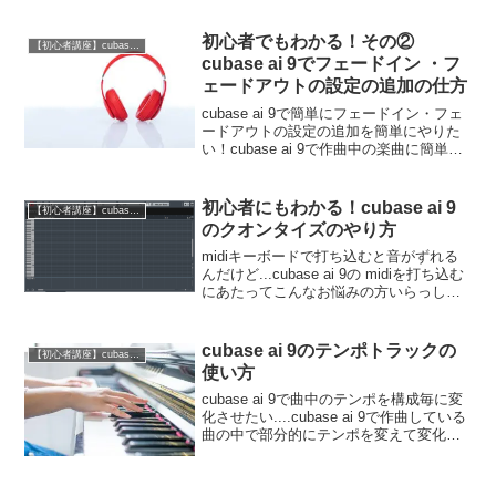
初心者でもわかる！その②
【初心者講座】cubase ai 9の使い方
cubase ai 9でフェードイン ・フ
ェードアウトの設定の追加の仕方
cubase ai 9で簡単にフェードイン・フェ
ードアウトの設定の追加を簡単にやりた
い！cubase ai 9で作曲中の楽曲に簡単に
そして細くにフェードイン・フェードア
ウトの設定の追加をしたいと思ったこと
はありませんか?このブログではそんな...
初心者にもわかる！cubase ai 9
【初心者講座】cubase ai 9の使い方
のクオンタイズのやり方
midiキーボードで打ち込むと音がずれる
んだけど...cubase ai 9の midiを打ち込む
にあたってこんなお悩みの方いらっしゃ
いませんか?midiキーボードを使うとずれ
て録音されちゃうmidiキーボードでリア
ルタイム入力がどうしても...
cubase ai 9のテンポトラックの
【初心者講座】cubase ai 9の使い方
使い方
cubase ai 9で曲中のテンポを構成毎に変
化させたい....cubase ai 9で作曲している
曲の中で部分的にテンポを変えて変化を
入れたい...このページではcubase ai 9の
テンポトラックの機能を使い曲の途中で
テンポを変える...