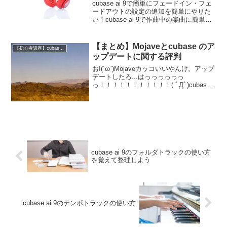
cubase ai 9で簡単にフェードイン・フェ
ードアウトの設定の追加を簡単にやりた
い！cubase ai 9で作曲中の楽曲に簡単に
そして直感的にフェードイン・フェード
アウトの設定の追加をしたいと思ったこ
とはありませんか?このブログではそん...
【まとめ】Mojaveとcubase のア
【初心者講座】cubase ai 9の使い方
ップデートに関する評判
お!(´ω`)Mojaveカッコいいやんけ。アップ
デートしたろ...はっっっっっっ
っ！！！！！！！！！！！( ﾟДﾟ)cubase
のバージョンを7、8、8.5、9、9.5、10を
お使いの方で「mac osのMojaveがリリー
スされたし、見...
cubase ai 9のフォルダトラックの使い方
を覚えて整理しよう
cubase ai 9のテンポトラックの使い方