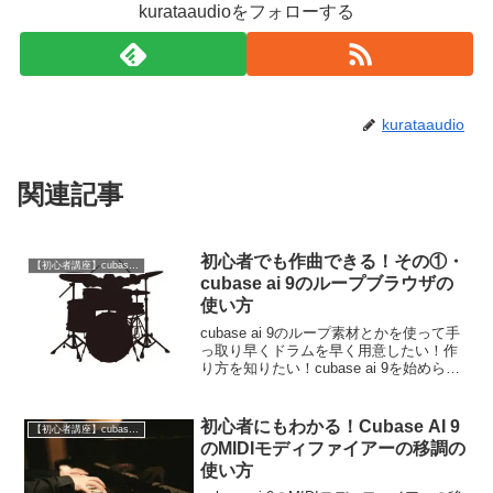
kurataaudioをフォローする
kurataaudio
関連記事
初心者でも作曲できる！その①・
【初心者講座】cubase ai 9の使い方
cubase ai 9のループブラウザの
使い方
cubase ai 9のループ素材とかを使って手
っ取り早くドラムを早く用意したい！作
り方を知りたい！cubase ai 9を始められ
た方でこんなお悩みをお持ちではないで
すか?cubase ai 9を買ってみたものの自分
でオーディオファイルの...
初心者にもわかる！Cubase AI 9
【初心者講座】cubase ai 9の使い方
のMIDIモディファイアーの移調の
使い方