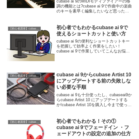
cubase ai 9のMIDIモディファイアーの移
調の機能とは?cubase ai 9で作曲中の楽曲
のキーを素早く編集したいなど思ったこ
とはありませんか?このブログではそんな
貴方にcubase ai 9のMIDIモディファイア
ーの移調の機...
初心者でもわかるcubase ai 9で
【初心者講座】cubase ai 9の使い方
使えるショートカットと使い方
cubase ai 9の便利なショートカットキー
を把握して効率よく作業をしたい！
cubase ai 9で作業していてこんなお悩み
ありませんか?cubase ai 9のメニューにあ
るボタンを押すのがめんどくさ
い...cubase ai 9で直...
cubase ai 9からcubase Artist 10
【初心者講座】cubase ai 9の使い方
にアップデートする前の失敗しな
い必要な手順
cubase ai 9も十分使ったし、cubaseai9か
らcubase Artist 10 にアップデートする
か!cubase Artist 10を購入し今まで使って
たcubase ai 9からアップデートして新し
く使いたいと思ってません...
初心者でもわかる！その①
【初心者講座】cubase ai 9の使い方
cubase ai 9でフェードイン ・フ
ェードアウトの設定の追加の仕方