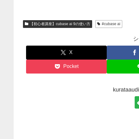
【初心者講座】cubase ai 9の使い方
#cubase ai
シ
X
Pocket
kurata