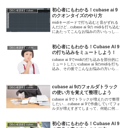
ai 9の分割ツールを使いオーディオを分割
する方法を紹介します...
初心者にもわかる！cubase ai 9
【初心者講座】cubase ai 9の使い方
のクオンタイズのやり方
midiキーボードで打ち込むと音がずれる
んだけど...cubase ai 9の midiを打ち込む
にあたってこんなお悩みの方いらっしゃ
いませんか?midiキーボードを使うとずれ
て録音されちゃうmidiキーボードでリア
ルタイム入力がどうしても...
初心者にもわかる！Cubase AI 9
【初心者講座】cubase ai 9の使い方
の打ち込みをミュートしよう！
cubase ai 9でmidiの打ち込みを部分的に
ミュートしたいcubase ai 9のmidiを打ち
込み、その後でこんなお悩みの方いらっ
しゃいませんか?打ち込んでるmidiもしく
はギター(ドラム)のオーディオトラックを
一時的に、部分的に...
cubase ai 9のフォルダトラック
【初心者講座】cubase ai 9の使い方
の使い方を覚えて整理しよう
cubase ai 9でトラックが増えたので整理
したい....cubase ai 9で作曲していてフォ
ルダが増えすぎてしまって、何処に何が
あるのか分からなくなってしまった...こ
んな経験ありませんか?このページでは
cubase ai 9のフ...
初心者にもわかる！Cubase AI 9
【初心者講座】cubase ai 9の使い方