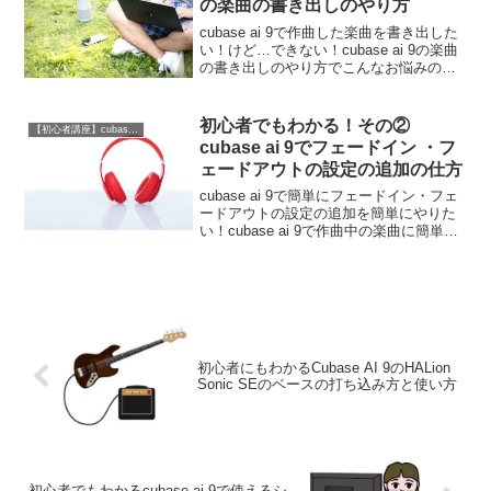
の楽曲の書き出しのやり方
cubase ai 9で作曲した楽曲を書き出した
い！けど…できない！cubase ai 9の楽曲
の書き出しのやり方でこんなお悩みの方
いらっしゃいませんか?楽曲の書き出しの
やり方がわからないし、できない...楽曲
の書き出しのやり方の一連の流れ...
初心者でもわかる！その②
【初心者講座】cubase ai 9の使い方
cubase ai 9でフェードイン ・フ
ェードアウトの設定の追加の仕方
cubase ai 9で簡単にフェードイン・フェ
ードアウトの設定の追加を簡単にやりた
い！cubase ai 9で作曲中の楽曲に簡単に
そして細くにフェードイン・フェードア
ウトの設定の追加をしたいと思ったこと
はありませんか?このブログではそんな...
初心者にもわかるCubase AI 9のHALion
Sonic SEのベースの打ち込み方と使い方
初心者でもわかるcubase ai 9で使えるシ